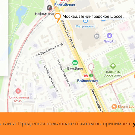
ы сайта. Продолжая пользоватся сайтом вы принимаете
- 2026 ArtoBaget.RU | «АртоБагет» - багетная мастерская.
Карт