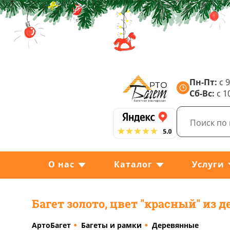
Пн-Пт:
с 9
Сб-Вс:
с 1
О нас
Каталог
Услуги
Багет золото, цвет "красный" из д
АртоБагет
Багеты и рамки
Деревянные