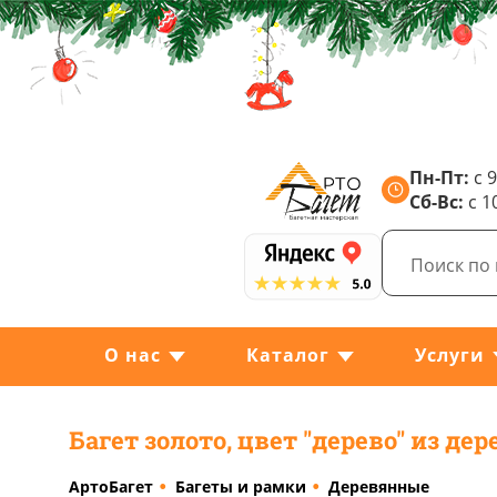
Пн-Пт:
с 9
Сб-Вс:
с 1
О нас
Каталог
Услуги
Багет золото, цвет "дерево" из дер
АртоБагет
Багеты и рамки
Деревянные