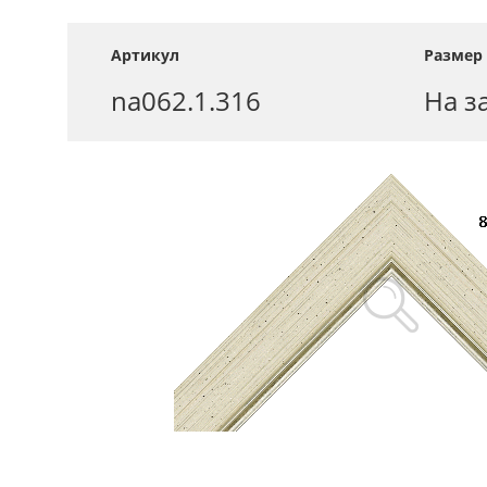
Артикул
Размер 
na062.1.316
На з