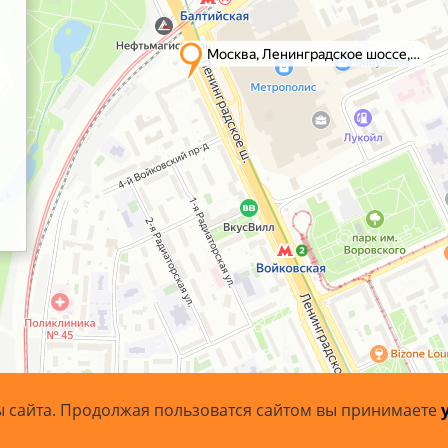
ы сайта. Продолжая пользоватся сайтом вы принимаете
- 2026 ArtoBaget.RU | «АртоБагет» - багетная мастерская.
Карт